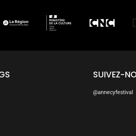
NGS
SUIVEZ-N
@annecyfestival