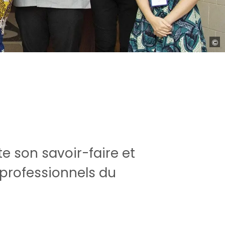
P
Delph
Nicoli
e son savoir-faire et
professionnels du