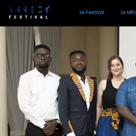
Aller
au
Le Festival
Le Mif
contenu
principal