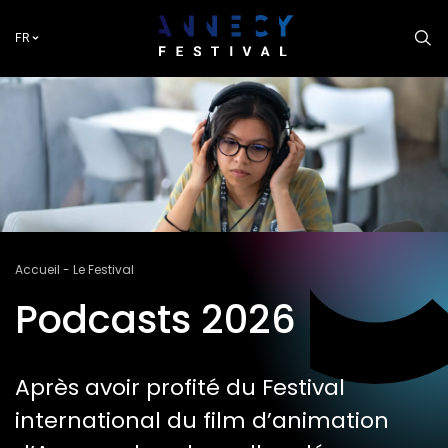
Aller
au
FR
contenu
principal
Fil
Accueil
Le Festival
d'Ariane
Podcasts 2026
Après avoir profité du Festival
international du film d’animation