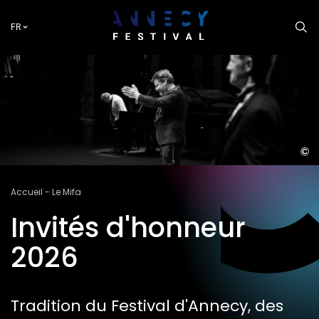
Aller
au
FR
contenu
principal
P
ANNE
FESTI
Fil
Accueil
Le Mifa
Lebe
d'Ariane
Invités d'honneur
2026
Tradition du Festival d'Annecy, des