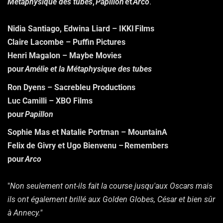
Métaphysique des tubes
,
Papillon
et
Arco
.
Nidia Santiago, Edwina Liard – IKKI Films
Claire Lacombe – Puffin Pictures
Henri Magalon – Maybe Movies
pour
Amélie et la Métaphysique des tubes
Ron Dyens – Sacrebleu Productions
Luc Camilli – XBO Films
pour
Papillon
Sophie Mas et Natalie Portman – MountainA
Felix de Givry et Ugo Bienvenu – Remembers
pour
Arco
"
Non seulement ont-ils fait la course jusqu'aux Oscars mais
ils ont également brillé aux Golden Globes, César et bien sûr
à Annecy."