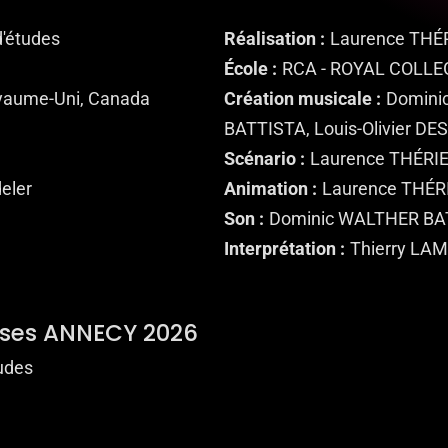
d'études
Réalisation
Laurence THÉ
École
RCA - ROYAL COLLE
yaume-Uni, Canada
Création musicale
Domini
BATTISTA, Louis-Olivier D
Scénario
Laurence THÉRI
eler
Animation
Laurence THÉR
Son
Dominic WALTHER BA
Interprétation
Thierry LA
nses ANNECY 2026
tudes