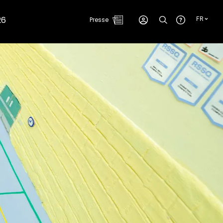
26
Presse
FR