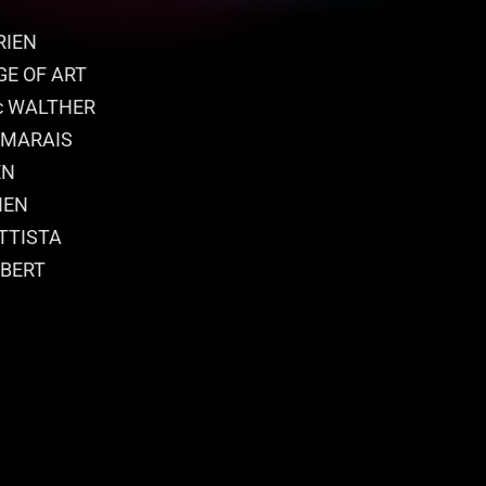
RIEN
GE OF ART
c WALTHER
ESMARAIS
EN
IEN
TTISTA
MBERT