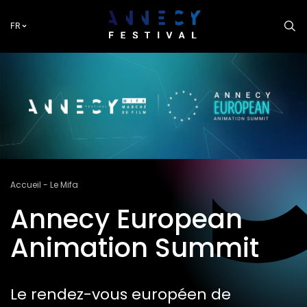
Aller
au
FR
contenu
principal
Fil
Accueil
Le Mifa
d'Ariane
Annecy European
Animation Summit
Le rendez-vous européen de