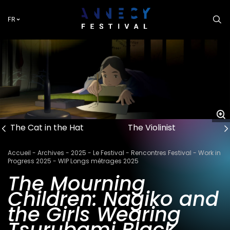
Aller
au
FR
contenu
principal
The Cat in the Hat
The Violinist
Fil
Accueil
Archives
2025
Le Festival
Rencontres Festival
Work in
d'Ariane
Progress 2025
WIP Longs métrages 2025
The Mourning
Children: Nagiko and
the Girls Wearing
Tsurubami Black