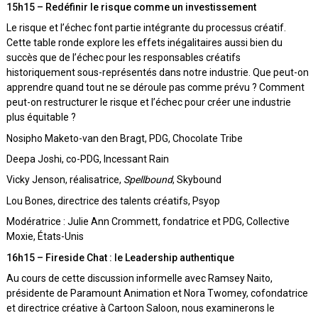
15h15 – Redéfinir le risque comme un investissement
Le risque et l
’
échec font partie intégrante du processus créatif.
Cette table ronde explore les effets inégalitaires aussi bien du
succès que de l
’
échec pour les responsables créatifs
historiquement sous-représentés dans notre industrie. Que peut-on
apprendre quand tout ne se déroule pas comme prévu ? Comment
peut-on
restructurer
le risque et l
’
échec pour créer une industrie
plus équitable ?
Nosipho Maketo-van den Bragt, PDG, Chocolate Tribe
Deepa Joshi, co-PDG, Incessant Rain
Vicky Jenson, réalisatrice,
Spellbound
, Skybound
Lou Bones, directrice des talents créatifs, Psyop
Modératrice : Julie Ann Crommett, fondatrice et PDG, Collective
Moxie, États-Unis
16h15 – Fireside Chat : le Leadership authentique
Au cours de cette discussion informelle avec Ramsey Naito,
présidente de Paramount Animation et Nora Twomey, cofondatrice
et directrice créative à Cartoon Saloon, nous examinerons le