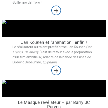
Guillermo del Toro !
Jan Kounen et l’animation : enfin !
Le réalisateur au talent protéiforme Jan Kounen (
99
Francs, Blueberry…
) est de retour avec la préparation
d’un film ambitieux, adapté de la bande dessinée de
Ludovic Debeurme,
Epiphania.
Le Masque révélateur – par Barry JC
Purves