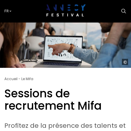
Aller
au
FR
contenu
principal
S
de
recr
Fil
Accueil
Le Mifa
-
d'Ariane
Photo 
Sessions de
ANNE
FESTI
recrutement Mifa
Nguy
Ngoc
Profitez de la présence des talents et