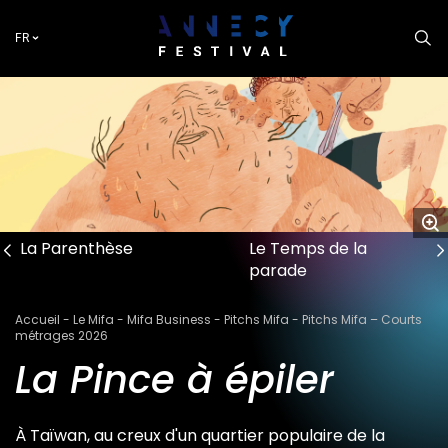
Aller
au
FR
contenu
principal
La Parenthèse
Le Temps de la
parade
Fil
Accueil
Le Mifa
Mifa Business
Pitchs Mifa
Pitchs Mifa – Courts
d'Ariane
métrages 2026
La Pince à épiler
À Taïwan, au creux d'un quartier populaire de la