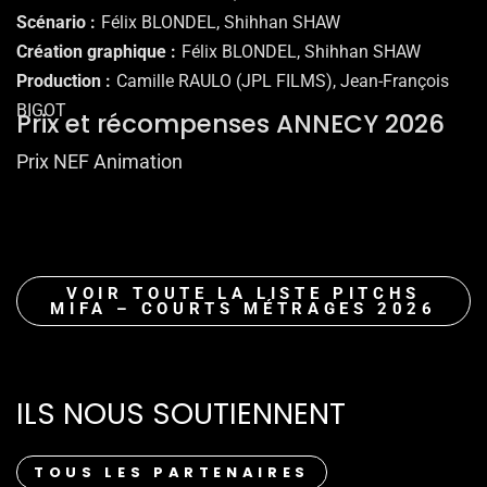
Scénario
Félix BLONDEL, Shihhan SHAW
Création graphique
Félix BLONDEL, Shihhan SHAW
Production
Camille RAULO (JPL FILMS), Jean-François
BIGOT
Prix et récompenses ANNECY 2026
Prix NEF Animation
VOIR TOUTE LA LISTE PITCHS
MIFA – COURTS MÉTRAGES 2026
ILS NOUS SOUTIENNENT
TOUS LES PARTENAIRES