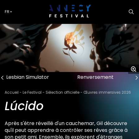
Aller
au
FR
contenu
principal
Lesbian Simulator
Renversement
Fil
Accueil
Le Festival
Sélection officielle
Œuvres immersives 2026
d'Ariane
Lúcido
Après s'être réveillé d'un cauchemar, Gil découvre
qu'il peut apprendre à contrôler ses rêves grâce à
son petit ami. Ensemble, ils explorent d'étranges