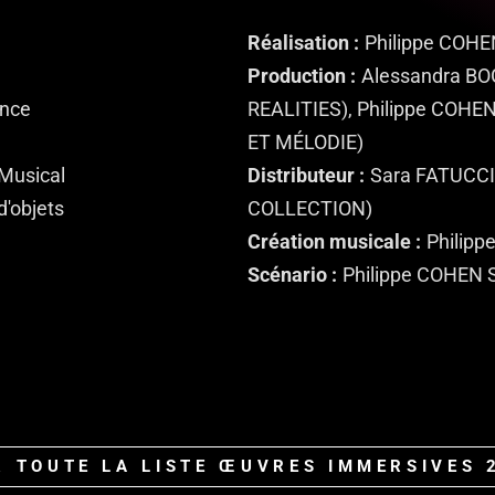
Réalisation
Philippe COH
Production
Alessandra BO
ance
REALITIES), Philippe COH
ET MÉLODIE)
Musical
Distributeur
Sara FATUCC
d'objets
COLLECTION)
Création musicale
Philip
Scénario
Philippe COHEN
R TOUTE LA LISTE ŒUVRES IMMERSIVES 