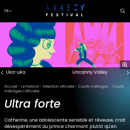
Aller
au
FR
contenu
principal
Uka-uka
Uncanny Valley
Fil
Accueil
Le Festival
Sélection officielle
Courts métrages
Courts
d'Ariane
métrages L'officielle
Ultra forte
Catherine, une adolescente sensible et rêveuse, croit
désespérément au prince charmant plutôt qu'en