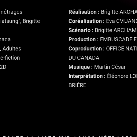
 métrages
Réalisation
Brigitte ARC
iatsung", Brigitte
Coréalisation
Eva CVIJAN
Scénario
Brigitte ARCHA
nada
Production
EMBUSCADE F
, Adultes
Coproduction
OFFICE NAT
-fiction
DU CANADA
 2D
Musique
Martin César
Interprétation
Éléonore LO
BRIÈRE