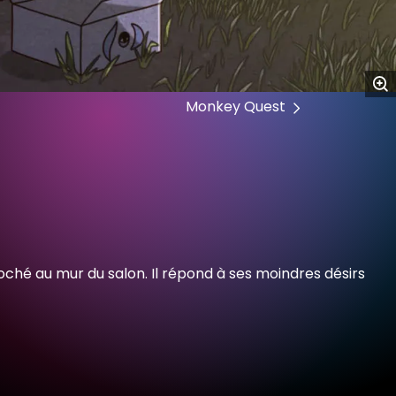
Monkey Quest
ché au mur du salon. Il répond à ses moindres désirs