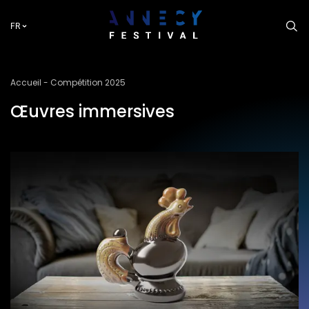
Aller
au
FR
contenu
principal
Fil
Accueil
Compétition 2025
d'Ariane
Œuvres immersives