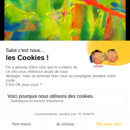
Veils of Landscape
Japon
Presse
Connexion
Aide
Menu