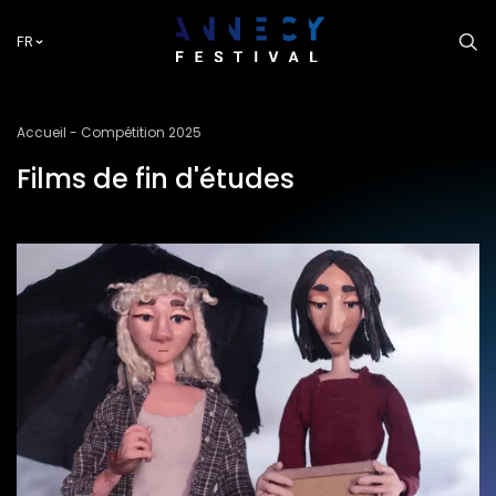
Aller
au
FR
contenu
principal
Fil
Accueil
Compétition 2025
d'Ariane
Films de fin d'études