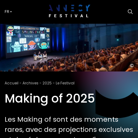
Aller
au
FR
contenu
principal
M
of
"Smil
Fil
Accueil
Archives
2025
Le Festival
Frien
d'Ariane
3"
Making of 2025
–
Photo 
ANNE
FESTI
Les Making of sont des moments
Perd
rares, avec des projections exclusives