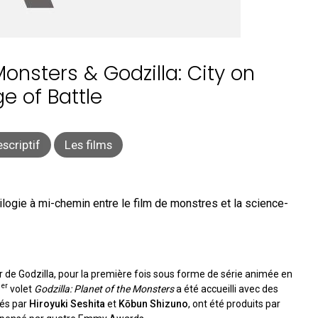
Monsters & Godzilla: City on
e of Battle
scriptif
Les films
ilogie à mi-chemin entre le film de monstres et la science-
ur de Godzilla, pour la première fois sous forme de série animée en
er
1
volet
Godzilla: Planet of the Monsters
a été accueilli avec des
sés par
Hiroyuki Seshita
et
Kōbun Shizuno
, ont été produits par