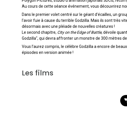
Polygon Pictures, studio d'animation japonais 3DCG, réc
Au cours de cette séance événement, vous découvrirez non p
Dans le premier volet centré sur le géant d’écailles, un gro
l'avoir fuie à cause du terrible Godzilla. Mais ils sont très vit
désormais avec une pléiade de nouvelles créatures !
Le second chapitre,
City on the Edge of Battle
, dévoile quant
Godzilla", qui devra affronter un monstre de 300 mètres de h
Vous l’aurez compris, le célèbre Godzilla a encore de beaux j
épisodes en version animée !
Les films