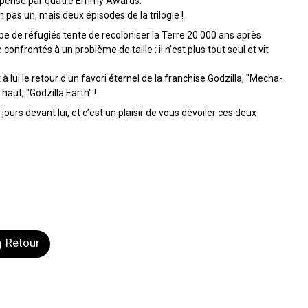
ompensé par quatre Emmy Awards.
as un, mais deux épisodes de la trilogie !
upe de réfugiés tente de recoloniser la Terre 20 000 ans après
e confrontés à un problème de taille : il n'est plus tout seul et vit
 à lui le retour d'un favori éternel de la franchise Godzilla, "Mecha-
aut, "Godzilla Earth" !
ours devant lui, et c’est un plaisir de vous dévoiler ces deux
Retour