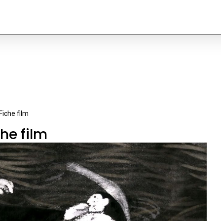
Fiche film
che film