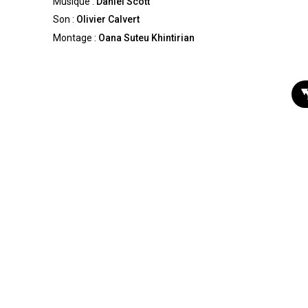
Musique :
Daniel Scott
Son :
Olivier Calvert
Montage :
Oana Suteu Khintirian